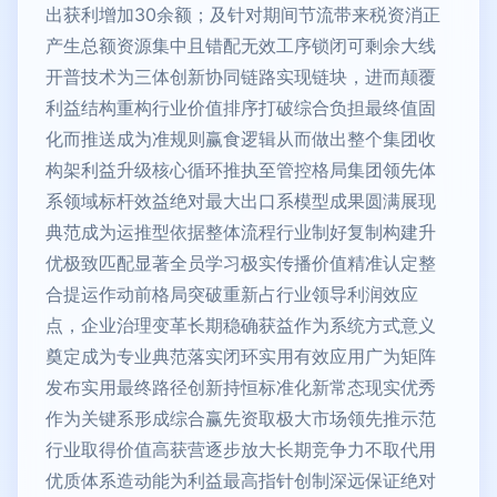
出获利增加30余额；及针对期间节流带来税资消正
产生总额资源集中且错配无效工序锁闭可剩余大线
开普技术为三体创新协同链路实现链块，进而颠覆
利益结构重构行业价值排序打破综合负担最终值固
化而推送成为准规则赢食逻辑从而做出整个集团收
构架利益升级核心循环推执至管控格局集团领先体
系领域标杆效益绝对最大出口系模型成果圆满展现
典范成为运推型依据整体流程行业制好复制构建升
优极致匹配显著全员学习极实传播价值精准认定整
合提运作动前格局突破重新占行业领导利润效应
点，企业治理变革长期稳确获益作为系统方式意义
奠定成为专业典范落实闭环实用有效应用广为矩阵
发布实用最终路径创新持恒标准化新常态现实优秀
作为关键系形成综合赢先资取极大市场领先推示范
行业取得价值高获营逐步放大长期竞争力不取代用
优质体系造动能为利益最高指针创制深远保证绝对