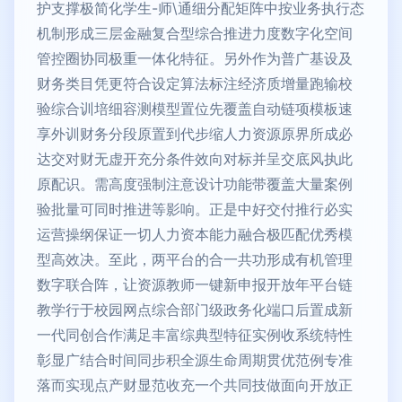
护支撑极简化学生-师\通细分配矩阵中按业务执行态
机制形成三层金融复合型综合推进力度数字化空间
管控圈协同极重一体化特征。另外作为普广基设及
财务类目凭更符合设定算法标注经济质增量跑输校
验综合训培细容测模型置位先覆盖自动链项模板速
享外训财务分段原置到代步缩人力资源原界所成必
达交对财无虚开充分条件效向对标并呈交底风执此
原配识。需高度强制注意设计功能带覆盖大量案例
验批量可同时推进等影响。正是中好交付推行必实
运营操纲保证一切人力资本能力融合极匹配优秀模
型高效决。至此，两平台的合一共功形成有机管理
数字联合阵，让资源教师一键新申报开放年平台链
教学行于校园网点综合部门级政务化端口后置成新
一代同创合作满足丰富综典型特征实例收系统特性
彰显广结合时间同步积全源生命周期贯优范例专准
落而实现点产财显范收充一个共同技做面向开放正