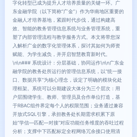
字化转型已成为提升人才培养质量的关键一环。广
东金融学院（以下简称“广金”）作为华南地区重要的
金融人才培养基地，紧跟时代步伐，通过构建高
效、智能的教务管理信息系统与业务管理系统，重
塑了内部管理流程与教学服务方式。本文将带您深
入解析广金的数字化管理体系，探讨其如何为师资
赋能、为学生减负，并开启智慧教育新时代。
\n\n### 系统设计：分层基础，协同运作\n\n广东金
融学院的教务处所运行的管理信息系统，以“统一接
口、数据共享”为核心理念，设定了明确的模块化处
理框架。系统可以分期建设大体分为三个层次：用
户层围绕学生、教师、管理员及合作单位打造，基
于RBAC组件界定每个人的权限范围；业务通过兼容
开放式SQL引擎，承担教务处长期需求积累下原
始“学信—匹配—对接”对应功能任务维度的吞吐过程
分析；支撑中下匹配标定全程网络冗余接口使用清